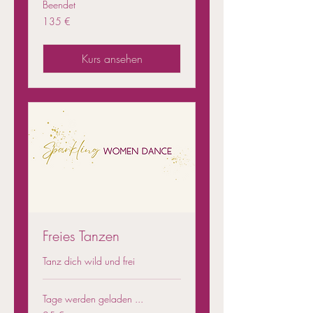
Beendet
135
135 €
Euro
Kurs ansehen
Freies Tanzen
Tanz dich wild und frei
Tage werden geladen ...
25